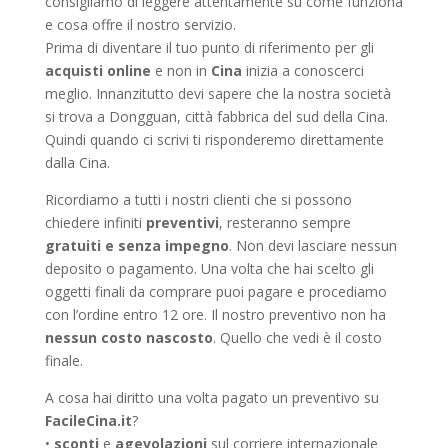
consigliamo di leggere attentamente su come funziona
e cosa offre il nostro servizio.
Prima di diventare il tuo punto di riferimento per gli
acquisti online
e non in
Cina
inizia a conoscerci
meglio. Innanzitutto devi sapere che la nostra società
si trova a Dongguan, città fabbrica del sud della Cina.
Quindi quando ci scrivi ti risponderemo direttamente
dalla Cina.
Ricordiamo a tutti i nostri clienti che si possono
chiedere infiniti
preventivi
, resteranno sempre
gratuiti e senza impegno
. Non devi lasciare nessun
deposito o pagamento. Una volta che hai scelto gli
oggetti finali da comprare puoi pagare e procediamo
con l’ordine entro 12 ore. Il nostro preventivo non ha
nessun costo nascosto
. Quello che vedi è il costo
finale.
A cosa hai diritto una volta pagato un preventivo su
FacileCina.it
?
•
sconti
e
agevolazioni
sul corriere internazionale