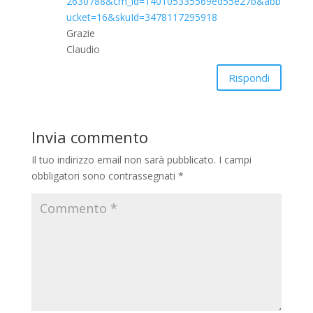
2630788&cm_id=140105335569ed55e27b&abb
ucket=16&skuId=3478117295918
Grazie
Claudio
Rispondi
Invia commento
Il tuo indirizzo email non sarà pubblicato.
I campi
obbligatori sono contrassegnati
*