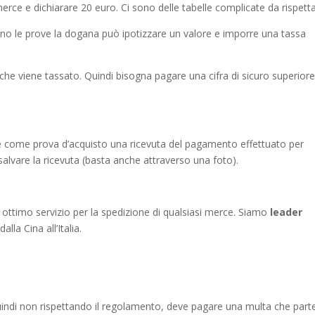
rce e dichiarare 20 euro. Ci sono delle tabelle complicate da rispetta
anno le prove la dogana può ipotizzare un valore e imporre una tassa
e viene tassato. Quindi bisogna pagare una cifra di sicuro superiore
re come prova d’acquisto una ricevuta del pagamento effettuato per
salvare la ricevuta (basta anche attraverso una foto).
 ottimo servizio per la spedizione di qualsiasi merce. Siamo
leader
lla Cina all’Italia.
quindi non rispettando il regolamento, deve pagare una multa che part