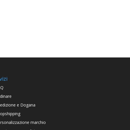
vizi
AQ
dinare
edizione e Dogana
opshipping
rsonalizzazione marchio