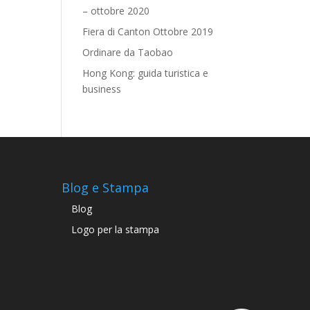
– ottobre 2020
Fiera di Canton Ottobre 2019
Ordinare da Taobao
Hong Kong: guida turistica e
business
Blog e Stampa
Blog
Logo per la stampa