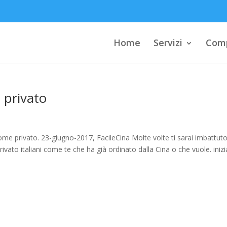
Home
Servizi
Comp
 privato
ome privato. 23-giugno-2017, FacileCina Molte volte ti sarai imbattut
 privato italiani come te che ha già ordinato dalla Cina o che vuole. iniz