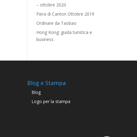
– ottobre 2020
Fiera di Canton Ottobre 2019
Ordinare da Taobao
Hong Kong: guida turistica e
business
Blog e Stampa
Blog
Logo per la stampa