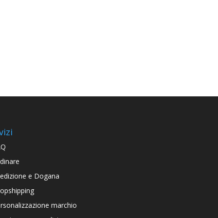
vizi
AQ
dinare
edizione e Dogana
opshipping
rsonalizzazione marchio