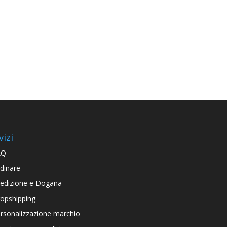
vizi
AQ
dinare
edizione e Dogana
opshipping
rsonalizzazione marchio