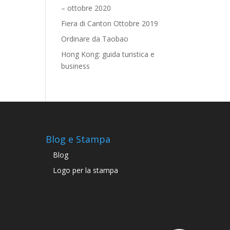
– ottobre 2020
Fiera di Canton Ottobre 2019
Ordinare da Taobao
Hong Kong: guida turistica e
business
Blog e Stampa
Blog
Logo per la stampa