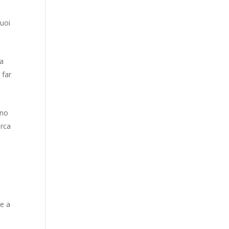
tuoi
ca
 far
ano
irca
re a