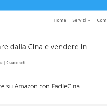
Home
Servizi
Comp
re dalla Cina e vendere in
na
|
0 commenti
re su Amazon con FacileCina.