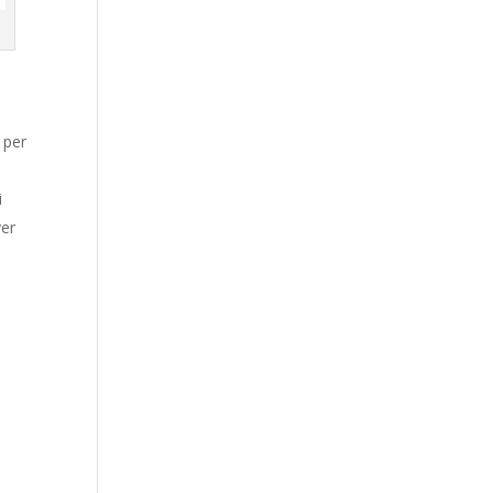
 per
i
ver