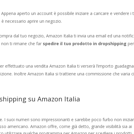
.
Appena aperto un account è possibile iniziare a caricare e vendere i 
 è necessario aprire un negozio.
pra dal tuo negozio, Amazon Italia ti invia una email ed una notifi
o non ti rimane che far
spedire il tuo prodotto in dropshipping
per
r effettuato una vendita Amazon Italia ti verserà l’importo guadagn
dizione. Inoltre Amazon Italia si trattiene una commissione che varia c
shipping su Amazon Italia
ne. I suoi numeri sono impressionanti e sarebbe poco furbo non inizia
sso americano. Amazon offre, come già detto, grande visibilità sia ai
gliato utilizzare qualche programma per Amazon per scegliere i prodotti