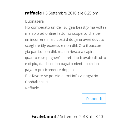
raffaele
il 5 Settembre 2018 alle 6:25 pm
Buonasera
Ho comperato un Cell su gearbeast(pima volta)
ma solo ad ordine fatto ho scoperto che per
nn incorrere in alti costi d dogana avrei dovuto
scegliere itly express e non dhl. Ora il paccoé
già partito con dhl, ma nn riesco a capire
quanto e se pagherò. In rete ho trovato di tutto
e di più, da chi nn ha pagato niente a chi ha
pagato praticamente doppio.
Per favore se potete darmi info vi ringrazio.
Cordiali saluti
Raffaele
Rispondi
FacileCina
il 7 Settembre 2018 alle 3:40