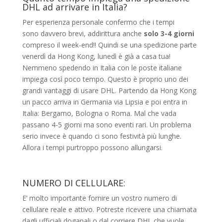
DHL ad arrivare in Italia?
Per esperienza personale confermo che i tempi
sono davvero brevi, addirittura anche
solo 3-4 giorni
compreso il week-end!! Quindi se una spedizione parte
venerdì da Hong Kong, lunedì è già a casa tua!
Nemmeno spedendo in Italia con le poste italiane
impiega così poco tempo. Questo è proprio uno dei
grandi vantaggi di usare DHL. Partendo da Hong Kong
un pacco arriva in Germania via Lipsia e poi entra in
Italia: Bergamo, Bologna o Roma. Mal che vada
passano 4-5 giorni ma sono eventi rari. Un problema
serio invece è quando ci sono festività più lunghe.
Allora i tempi purtroppo possono allungarsi.
NUMERO DI CELLULARE:
E’ molto importante fornire un vostro numero di
cellulare reale e attivo. Potreste ricevere una chiamata
dagli ufficiali doganali o dal corriere DHL che vuole