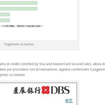
Pagamento su taobao
a carta di credito (Verified by Visa and MasterCard SecureCode), allora d
 cellulare per procedere con la transazione. Appena confermato il pagam
mprato su taobao.