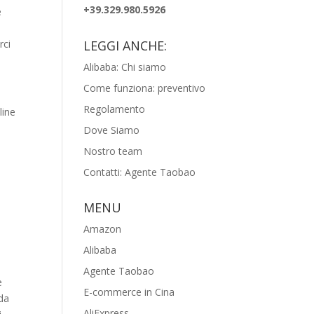
+39.329.980.5926
é
LEGGI ANCHE:
rci
Alibaba: Chi siamo
Come funziona: preventivo
Regolamento
line
Dove Siamo
Nostro team
Contatti: Agente Taobao
MENU
Amazon
Alibaba
Agente Taobao
e
E-commerce in Cina
nda
AliExpress