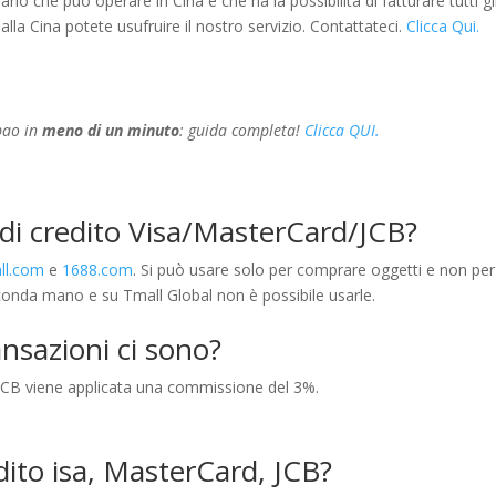
io che può operare in Cina e che ha la possibilità di fatturare tutti gl
alla Cina potete usufruire il nostro servizio. Contattateci.
Clicca Qui.
bao in
meno di un minuto
: guida completa!
Clicca QUI.
 di credito Visa/MasterCard/JCB?
ll.com
e
1688.com
. Si può usare solo per comprare oggetti e non per
seconda mano e su Tmall Global non è possibile usarle.
nsazioni ci sono?
DCB viene applicata una commissione del 3%.
dito isa, MasterCard, JCB?