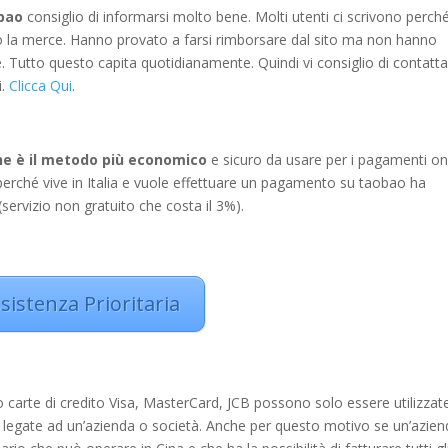
bao
consiglio di informarsi molto bene. Molti utenti ci scrivono perch
o la merce. Hanno provato a farsi rimborsare dal sito ma non hanno
e. Tutto questo capita quotidianamente. Quindi vi consiglio di contatta
.
Clicca Qui
.
he è il metodo più economico
e sicuro da usare per i pagamenti on
perché vive in Italia e vuole effettuare un pagamento su taobao ha
 (servizio non gratuito che costa il 3%).
sistenza Prioritaria
arte di credito Visa, MasterCard, JCB possono solo essere utilizzat
on legate ad un’azienda o società. Anche per questo motivo se un’azie