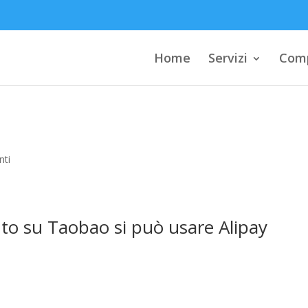
Home
Servizi
Comp
o
ti
to su Taobao si può usare Alipay