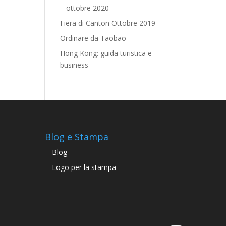
– ottobre 2020
Fiera di Canton Ottobre 2019
Ordinare da Taobao
Hong Kong: guida turistica e
business
Blog e Stampa
Blog
Logo per la stampa