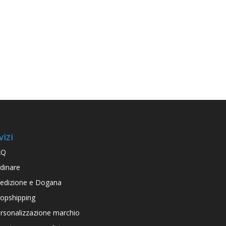
vizi
AQ
dinare
edizione e Dogana
opshipping
rsonalizzazione marchio