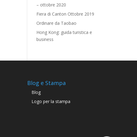
– ottobre 2020
Fiera di Canton Ottobre 2019
Ordinare da Taobao
Hong Kong: guida turistica e
business
Blog e Stampa
Blog
Logo per la stampa