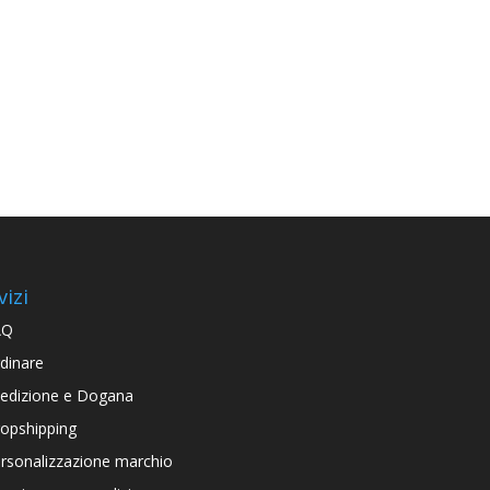
vizi
AQ
dinare
edizione e Dogana
opshipping
rsonalizzazione marchio