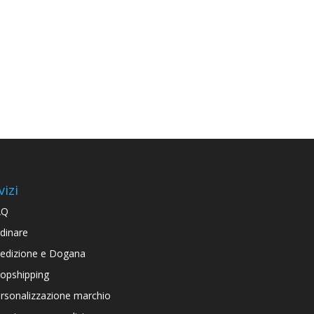
vizi
AQ
dinare
edizione e Dogana
opshipping
rsonalizzazione marchio