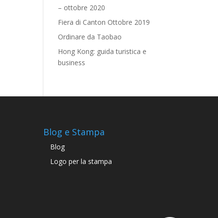
– ottobre 2020
Fiera di Canton Ottobre 2019
Ordinare da Taobao
Hong Kong: guida turistica e
business
Blog e Stampa
Blog
Logo per la stampa