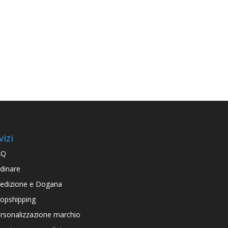
vizi
AQ
dinare
edizione e Dogana
opshipping
rsonalizzazione marchio