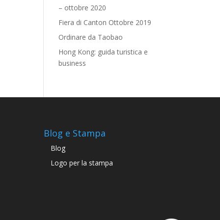
– ottobre 2020
Fiera di Canton Ottobre 2019
Ordinare da Taobao
Hong Kong: guida turistica e
business
Blog e Stampa
Blog
Logo per la stampa