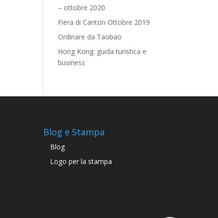
– ottobre 2020
Fiera di Canton Ottobre 2019
Ordinare da Taobao
Hong Kong: guida turistica e
business
Blog e Stampa
Blog
Logo per la stampa