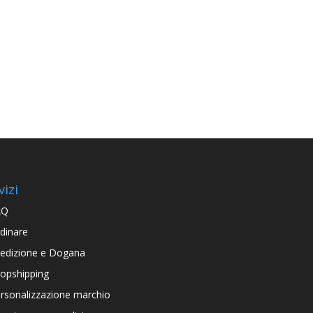
vizi
AQ
dinare
edizione e Dogana
opshipping
rsonalizzazione marchio