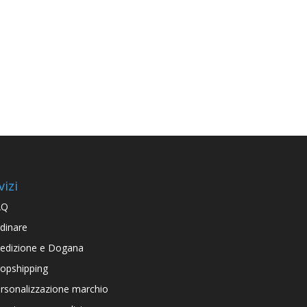
vizi
AQ
dinare
edizione e Dogana
opshipping
rsonalizzazione marchio