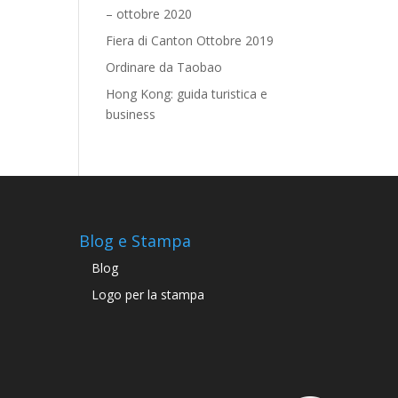
– ottobre 2020
Fiera di Canton Ottobre 2019
Ordinare da Taobao
Hong Kong: guida turistica e
business
Blog e Stampa
Blog
Logo per la stampa